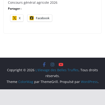
Concours général agricole 2026
Partager :
X
Facebook
Copyright © 2026
L'élevage des Belles Truffes
. Tous droits
réservés.
Theme
ColorMag
par ThemeGrill. Propulsé par
WordPress
.