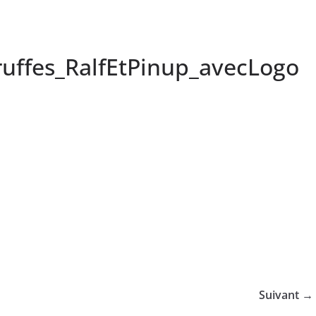
ruffes_RalfEtPinup_avecLogo
Suivant →