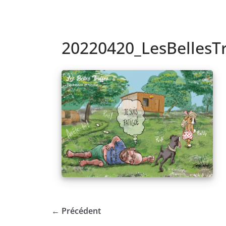
20220420_LesBellesT
← Précédent