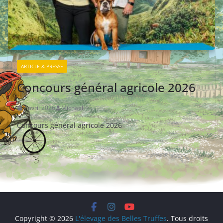
ARTICLE & PRESSE
Concours général agricole 2026
7 avril 2026
Michael
Concours général agricole 2026
Copyright © 2026
L'élevage des Belles Truffes
. Tous droits