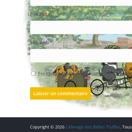
E-mail
*
Site web
Enregistrer mon nom, mon e-mail et mon 
Copyright © 2026
L'élevage des Belles Truffes
. Tous