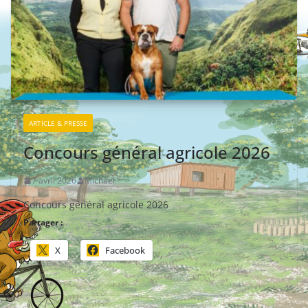
ARTICLE & PRESSE
Concours général agricole 2026
7 avril 2026
Michael
Concours général agricole 2026
Partager :
X
Facebook