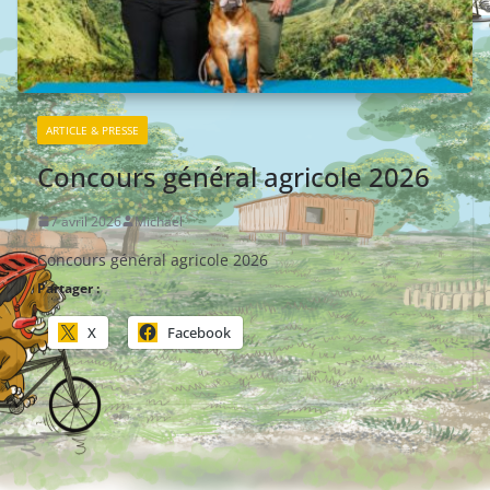
ARTICLE & PRESSE
Concours général agricole 2026
7 avril 2026
Michael
Concours général agricole 2026
Partager :
X
Facebook