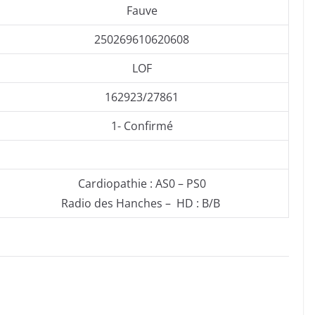
Fauve
250269610620608
LOF
162923/27861
1- Confirmé
Cardiopathie : AS0 – PS0
Radio des Hanches – HD : B/B